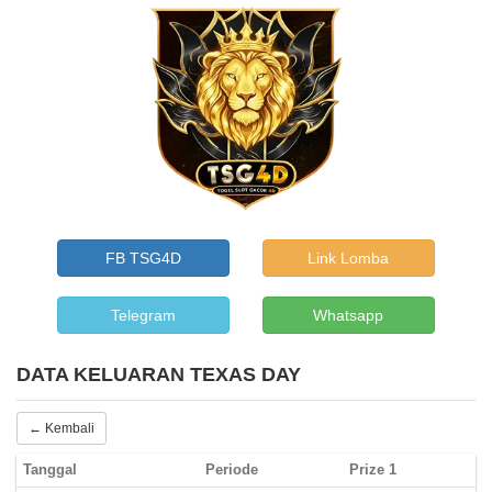
FB TSG4D
Link Lomba
Telegram
Whatsapp
DATA KELUARAN TEXAS DAY
← Kembali
Tanggal
Periode
Prize 1