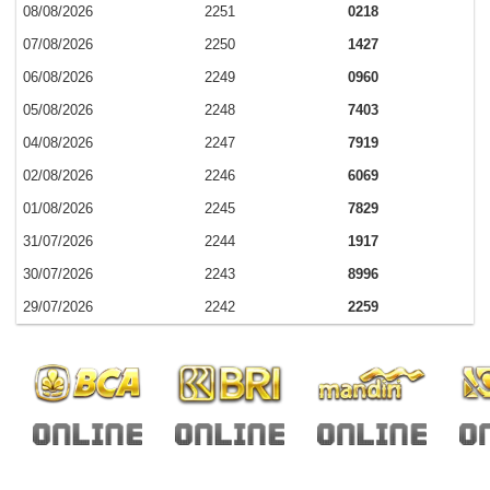
08/08/2026
2251
0218
07/08/2026
2250
1427
06/08/2026
2249
0960
05/08/2026
2248
7403
04/08/2026
2247
7919
02/08/2026
2246
6069
01/08/2026
2245
7829
31/07/2026
2244
1917
30/07/2026
2243
8996
29/07/2026
2242
2259