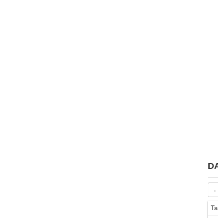
D
←
Ta