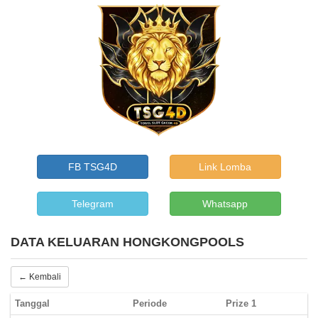
FB TSG4D
Link Lomba
Telegram
Whatsapp
DATA KELUARAN HONGKONGPOOLS
← Kembali
Tanggal
Periode
Prize 1